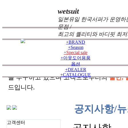
wetsuit
일본유일 한국서퍼가 운영하는
문점 /
최고의 퀄리티와 바디핏 최저
+
BRAND
+
Season
+
Special sale
zeppelin wetsuits
는 서퍼들의 느낌과 의견를
+
아웃도어용품
옵션
즐거움을 대화하는 것에 목표를 두고 있습
+
DEALER
+
CATALOGUE
을 추구하고 있으며 고객으로부터의
불만, 
드입니다.
공지사항/뉴
고객센터
공지사항