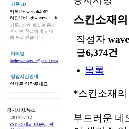
카톡 ID
카톡ID: wetsuit4067
스킨소재의
라인ID: highwavewetsuit
카톡, 라인 메일로 문의
주시면 친절하게 안내
작성자
wav
해 드리겠습니다.
글
6,374건
이메일
highwavewetsuit@gmail.com
목록
영업시간안내
언제든 연락주세요
*스킨소재의
공지사항/뉴스
부드러운 네
2019-07-12
스킨소재의 배송에 관