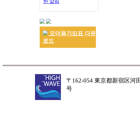
한 알림
오더용기입표 다운
로드
〒162-054 東京都新宿区河田町
号