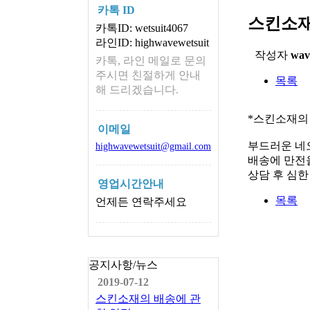
카톡 ID
스킨소재
카톡ID: wetsuit4067
라인ID: highwavewetsuit
작성자
wav
카톡, 라인 메일로 문의
주시면 친절하게 안내
목록
해 드리겠습니다.
*스킨소재의
이메일
부드러운 네
highwavewetsuit@gmail.com
배송에 만전을
상담 후 심
영업시간안내
목록
언제든 연락주세요
공지사항/뉴스
2019-07-12
스킨소재의 배송에 관