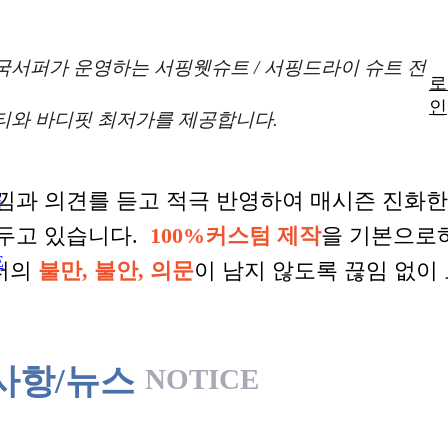
국서퍼가 운영하는 서핑웻슈트 / 서핑드라이 슈트 전
로
인
티와 바디핏 최저가를 제공합니다.
낌과 의견를 듣고 적극 반영하여 매시즌 진화
품
 두고 있습니다.
100%커스텀 제작
을 기본으로
E
터의
불만, 불안, 의문
이 남지 않도록 끊임 없이
사항/뉴스
NOTICE