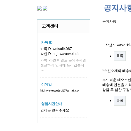
공지사
공지사항
고객센터
스킨소재의
카톡 ID
작성자
wave
19
카톡ID: wetsuit4067
라인ID: highwavewetsuit
목록
카톡, 라인 메일로 문의주시면
친절하게 안내해 드리겠습니
다.
*스킨소재의 배송
부드러운 네오프렌
이메일
배송에 만전을 기하
상담 후 심한 구김
highwavewetsuit@gmail.com
목록
영업시간안내
언제든 연락주세요