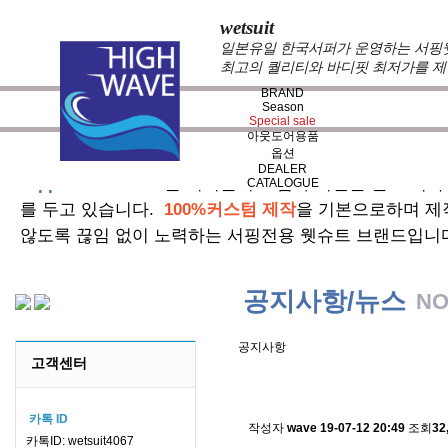
wetsuit
일본유일 한국서퍼가 운영하는 서핑웻슈
최고의 퀄리티와 바디핏 최저가를 제
BRAND
Season
Special sale
아웃도어용품
옵션
DEALER
zeppelin wetsuits
는 서퍼들의 느낌과 의견를 듣고 적극
CATALOGUE
를 두고 있습니다.
100%커스텀 제작
을 기본으로하며 제
않도록 끊임 없이 노력하는 서핑전용 웻슈트 브랜드입니
공지사항/뉴스
NO
공지사항
고객센터
스킨소재의 배송에 관한 
카톡 ID
작성자
wave
19-07-12 20:49
조회
32
카톡ID: wetsuit4067