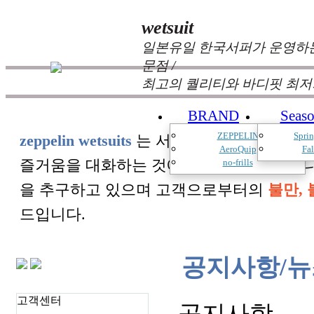
wetsuit
일본유일 한국서퍼가 운영하는
문점 /
최고의 퀄리티와 바디핏 최저
BRAND
Seas
ZEPPELIN
Spri
zeppelin wetsuits
는 서퍼들의 느낌과 의견를
AeroQuip
Fa
즐거움을 대화하는 것에 목표를 두고 있습
no-frills
을 추구하고 있으며 고객으로부터의
불만, 
드입니다.
공지사항/뉴
고객센터
공지사항