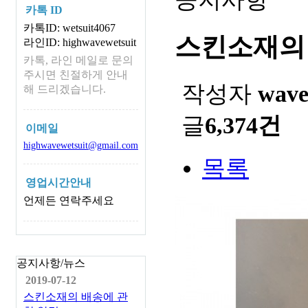
카톡 ID
카톡ID: wetsuit4067
스킨소재의
라인ID: highwavewetsuit
카톡, 라인 메일로 문의
주시면 친절하게 안내
작성자
wav
해 드리겠습니다.
글
6,374건
이메일
highwavewetsuit@gmail.com
목록
영업시간안내
언제든 연락주세요
공지사항/뉴스
2019-07-12
스킨소재의 배송에 관