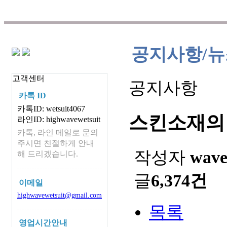
드입니다.
공지사항/뉴
고객센터
공지사항
카톡 ID
카톡ID: wetsuit4067
스킨소재의
라인ID: highwavewetsuit
카톡, 라인 메일로 문의
주시면 친절하게 안내
작성자
wav
해 드리겠습니다.
글
6,374건
이메일
highwavewetsuit@gmail.com
목록
영업시간안내