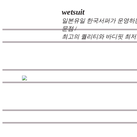
wetsuit
일본유일 한국서퍼가 운영하는
문점 /
최고의 퀄리티와 바디핏 최저
zeppelin wetsuits
는 서퍼들의 느낌과 의견를
즐거움을 대화하는 것에 목표를 두고 있습
을 추구하고 있으며 고객으로부터의
불만, 