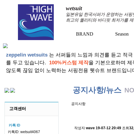
wetsuit
일본유일 한국서퍼가 운영하는 서핑웻슈
최고의 퀄리티와 바디핏 최저가를 제
BRAND
Season
+
+
zeppelin wetsuits
는 서퍼들의 느낌과 의견를 듣고 적극
를 두고 있습니다.
100%커스텀 제작
을 기본으로하며 제
않도록 끊임 없이 노력하는 서핑전용 웻슈트 브랜드입니
공지사항/뉴스
NO
공지사항
고객센터
스킨소재의 배송에 관한 
카톡 ID
작성자
wave
19-07-12 20:49
조회
32
카톡ID: wetsuit4067