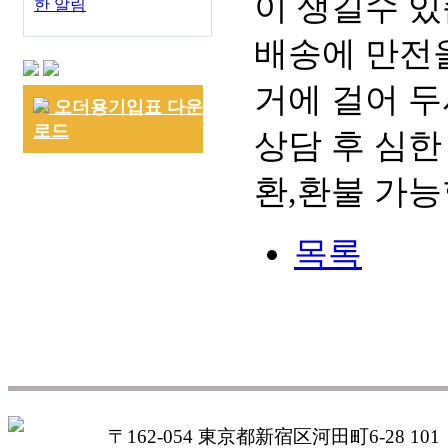
이 생길수 있
한 알림
배송에 만전을
거에 걸어 두
오더용기입표 다운
로드
상담 후 심한
환,환불 가능
목록
〒162-054 東京都新宿区河田町6-28 101