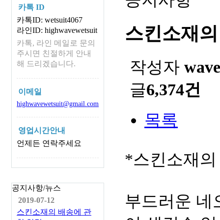
카톡 ID
카톡ID: wetsuit4067
스킨소재의
라인ID: highwavewetsuit
카톡, 라인 메일로 문의
주시면 친절하게 안내
작성자
wav
해 드리겠습니다.
글
6,374건
이메일
highwavewetsuit@gmail.com
목록
영업시간안내
언제든 연락주세요
*스킨소재의
공지사항/뉴스
부드러운 네
2019-07-12
스킨소재의 배송에 관