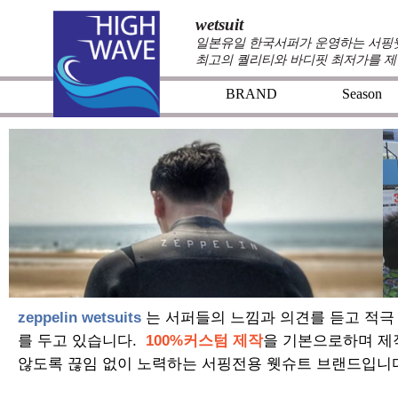
wetsuit
일본유일 한국서퍼가 운영하는 서핑웻슈
최고의 퀄리티와 바디핏 최저가를 제
BRAND
Season
+
+
zeppelin wetsuits
는 서퍼들의 느낌과 의견를 듣고 적극
를 두고 있습니다.
100%커스텀 제작
을 기본으로하며 제
않도록 끊임 없이 노력하는 서핑전용 웻슈트 브랜드입니