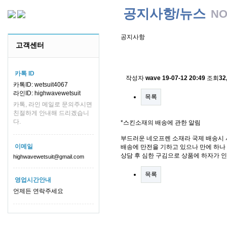
공지사항/뉴스
NO
공지사항
고객센터
스킨소재의 배송에 관한 
카톡 ID
작성자
wave
19-07-12 20:49
조회
32
카톡ID: wetsuit4067
라인ID: highwavewetsuit
목록
카톡, 라인 메일로 문의주시면
친절하게 안내해 드리겠습니
다.
*스킨소재의 배송에 관한 알림
부드러운 네오프렌 소재라 국제 배송시 
이메일
배송에 만전을 기하고 있으나 만에 하나 
상담 후 심한 구김으로 상품에 하자가 
highwavewetsuit@gmail.com
목록
영업시간안내
언제든 연락주세요