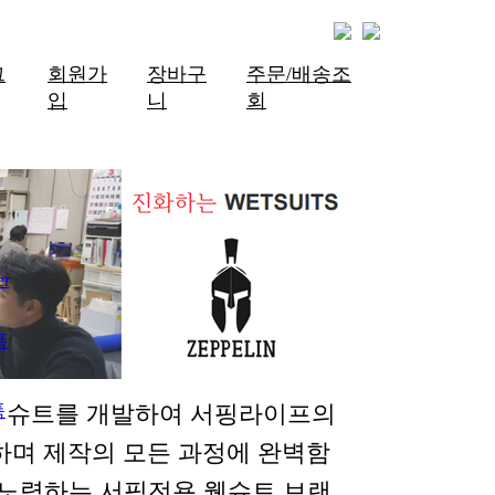
그
회원가
장바구
주문/배송조
입
니
회
er
품
한 슈트를 개발하여 서핑라이프의
품
하며 제작의 모든 과정에 완벽함
 노력하는 서핑전용 웻슈트 브랜