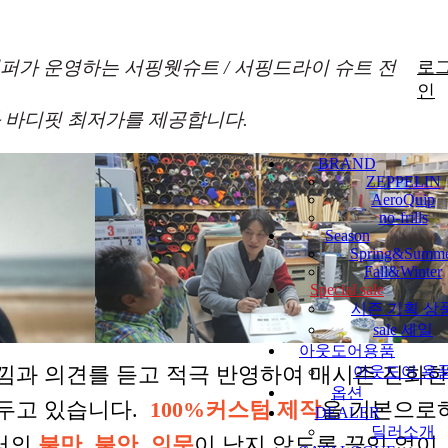
퍼가 운영하는 서핑웻슈트 / 서핑드라이 슈트 전
로
인
 바디핏 최저가를 제공합니다.
BRAND
ZEPPELIN
AeroQuip
no-frills
Season
Spring&Summ
Fall&Winter
Special sale
시즌 기획 상
sale 세일
아웃도어용품
낌과 의견를 듣고 적극 반영하여 매시즌 진화
아웃도어 용
옵션
 두고 있습니다.
100%커스텀 제작
을 기본으로
DEALER
딜러소개
터의
불만, 불안, 의문
이 남지 않도록 끊임 없이