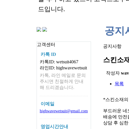
드입니다.
공지
고객센터
공지사항
카톡 ID
스킨소재
카톡ID: wetsuit4067
라인ID: highwavewetsuit
작성자
wav
카톡, 라인 메일로 문의
주시면 친절하게 안내
목록
해 드리겠습니다.
*스킨소재의
이메일
부드러운 네
highwavewetsuit@gmail.com
배송에 만전을
상담 후 심
영업시간안내