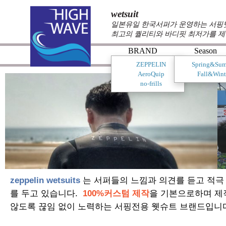
wetsuit
일본유일 한국서퍼가 운영하는 서핑웻슈
최고의 퀄리티와 바디핏 최저가를 제
BRAND
Season
ZEPPELIN
Spring&Su
AeroQuip
Fall&Wint
no-frills
zeppelin wetsuits
는 서퍼들의 느낌과 의견를 듣고 적극
를 두고 있습니다.
100%커스텀 제작
을 기본으로하며 제
않도록 끊임 없이 노력하는 서핑전용 웻슈트 브랜드입니