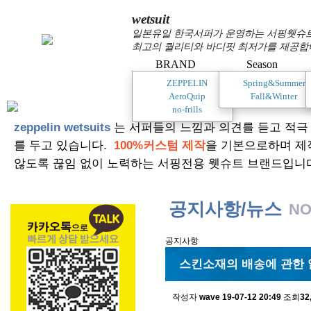
wetsuit
일본유일 한국서퍼가 운영하는 서핑웻슈트 
최고의 퀄리티와 바디핏 최저가를 제공합
BRAND
Season
ZEPPELIN
Spring&Summer
AeroQuip
Fall&Winter
no-frills
zeppelin wetsuits
는 서퍼들의 느낌과 의견를 듣고 적극
를 두고 있습니다.
100%커스텀 제작
을 기본으로하며 제
않도록 끊임 없이 노력하는 서핑전용 웻슈트 브랜드입니
공지사항/뉴스
NO
공지사항
스킨소재의 배송에 관한 
작성자
wave
19-07-12 20:49
조회
32