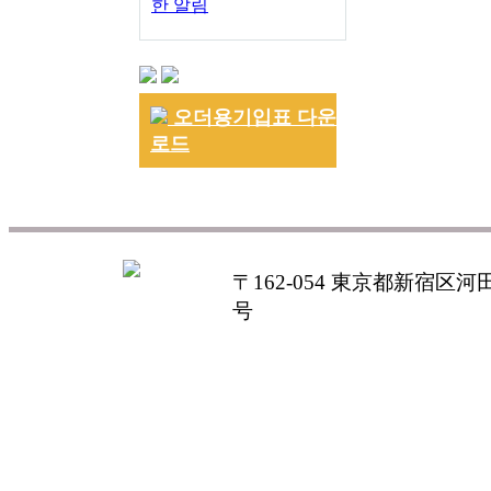
한 알림
오더용기입표 다운
로드
〒162-054 東京都新宿区河田町
号