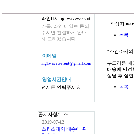
카톡 ID
스킨소재
카톡ID: wetsuit4067
라인ID: highwavewetsuit
작성자
wav
카톡, 라인 메일로 문의
주시면 친절하게 안내
목록
해 드리겠습니다.
*스킨소재의
이메일
부드러운 네
highwavewetsuit@gmail.com
배송에 만전을
상담 후 심
영업시간안내
목록
언제든 연락주세요
공지사항/뉴스
2019-07-12
스킨소재의 배송에 관