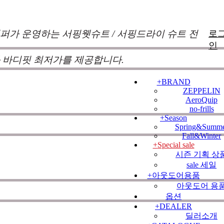
퍼가 운영하는 서핑웻슈트 / 서핑드라이 슈트 전
로
인
 바디핏 최저가를 제공합니다.
+
BRAND
ZEPPELIN
낌과 의견를 듣고 적극 반영하여 매시즌 진화
AeroQuip
no-frills
 두고 있습니다.
100%커스텀 제작
을 기본으로
+
Season
Spring&Summ
터의
불만, 불안, 의문
이 남지 않도록 끊임 없이
Fall&Winter
+
Special sale
시즌 기획 상
sale 세일
+
아웃도어용품
사항/뉴스
NOTICE
아웃도어 용
옵션
+
DEALER
딜러소개