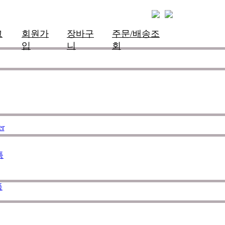
그
회원가
장바구
주문/배송조
입
니
회
한 슈트를 개발하여 서핑라이프의
하며 제작의 모든 과정에 완벽함
er
 노력하는 서핑전용 웻슈트 브랜
품
품