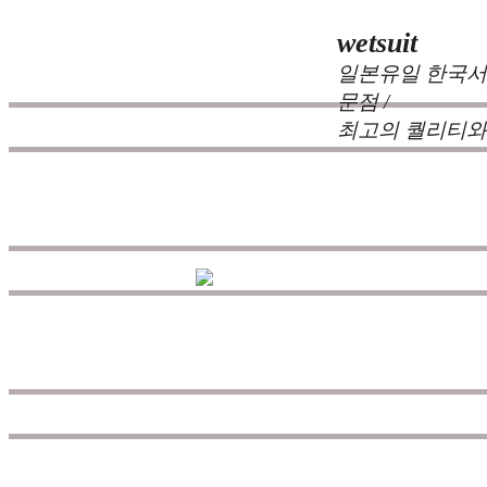
wetsuit
일본유일 한국서
문점 /
최고의 퀄리티와
zeppelin wetsuits
는 서퍼들의 느
즐거움을 대화하는 것에 목표를
을 추구하고 있으며 고객으로부
드입니다.
공지
고객센터
공지사항