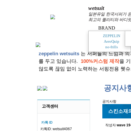
wetsuit
일본유일 한국서퍼가 운
최고의 퀄리티와 바디핏
BRAND
ZEPPELIN
AeroQuip
no-frills
zeppelin wetsuits
는 서퍼들의 느낌과 의
를 두고 있습니다.
100%커스텀 제작
을 
않도록 끊임 없이 노력하는 서핑전용 웻슈
공지사
공지사항
고객센터
스킨소재의
카톡 ID
작성자
wave
19
카톡ID: wetsuit4067