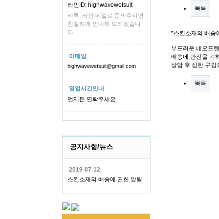
라인ID: highwavewetsuit
목록
카톡, 라인 메일로 문의주시면
친절하게 안내해 드리겠습니
다.
*스킨소재의 배송
부드러운 네오프렌
이메일
배송에 만전을 기하
상담 후 심한 구김
highwavewetsuit@gmail.com
목록
영업시간안내
언제든 연락주세요
공지사항/뉴스
2019-07-12
스킨소재의 배송에 관한 알림