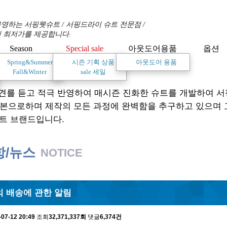
영하는 서핑웻슈트 / 서핑드라이 슈트 전문점 /
 최저가를 제공합니다.
Season
Special sale
아웃도어용품
옵션
+
+
+
+
+
+
Spring&Summer
시즌 기획 상품
아웃도어 용품
Fall&Winter
sale 세일
견를 듣고 적극 반영하여 매시즌 진화한 슈트를 개발하여 
기본으로하며 제작의 모든 과정에 완벽함을 추구하고 있으며
트 브랜드입니다.
항/뉴스
NOTICE
 배송에 관한 알림
-07-12 20:49
조회
32,371,337회
댓글
6,374건