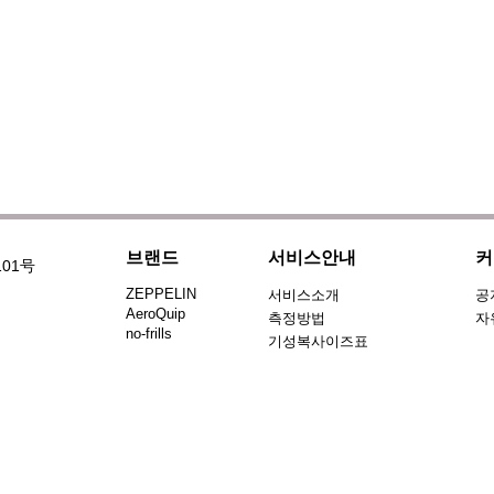
브랜드
서비스안내
커
101号
ZEPPELIN
서비스소개
공
AeroQuip
측정방법
자
no-frills
기성복사이즈표