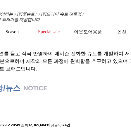
영하는 서핑웻슈트 / 서핑드라이 슈트 전문점 /
 최저가를 제공합니다.
Season
Special sale
아웃도어용품
옵션
+
+
+
견를 듣고 적극 반영하여 매시즌 진화한 슈트를 개발하여 
기본으로하며 제작의 모든 과정에 완벽함을 추구하고 있으며
트 브랜드입니다.
항/뉴스
NOTICE
 배송에 관한 알림
-07-12 20:49
조회
32,365,684회
댓글
6,374건