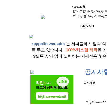
wetsuit
일본유일 한국서퍼가 운
최고의 퀄리티와 바디핏
BRAND
+
zeppelin wetsuits
는 서퍼들의 느낌과 의
를 두고 있습니다.
100%커스텀 제작
을 
않도록 끊임 없이 노력하는 서핑전용 웻슈
공지사
공지사항
스킨소재의
작성자
wave
19