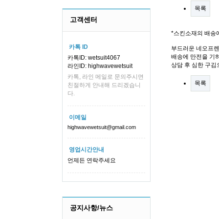
목록
고객센터
*스킨소재의 배송
카톡 ID
부드러운 네오프렌
배송에 만전을 기하
카톡ID: wetsuit4067
상담 후 심한 구김
라인ID: highwavewetsuit
카톡, 라인 메일로 문의주시면
목록
친절하게 안내해 드리겠습니
다.
이메일
highwavewetsuit@gmail.com
영업시간안내
언제든 연락주세요
공지사항/뉴스