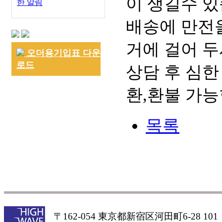
이 생길수 있
한 알림
배송에 만전을
거에 걸어 두
오더용기입표 다운
로드
상담 후 심한
환,환불 가능
목록
〒162-054 東京都新宿区河田町6-28 101