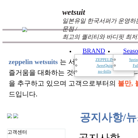
wetsuit
일본유일 한국서퍼가 운영하는
문점 /
최고의 퀄리티와 바디핏 최저
BRAND
Seas
ZEPPELIN
Spri
zeppelin wetsuits
는 서퍼들의 느낌과 의견를
AeroQuip
Fa
즐거움을 대화하는 것에 목표를 두고 있습
no-frills
을 추구하고 있으며 고객으로부터의
불만, 
드입니다.
공지사항/뉴
고객센터
공지사항