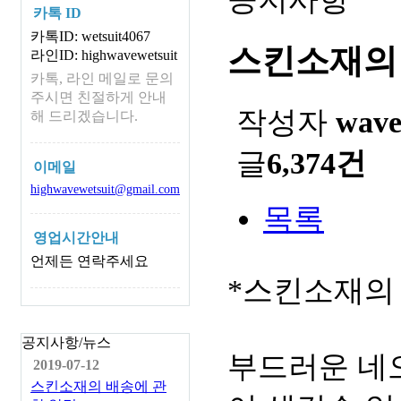
카톡 ID
카톡ID: wetsuit4067
스킨소재의
라인ID: highwavewetsuit
카톡, 라인 메일로 문의
주시면 친절하게 안내
작성자
wav
해 드리겠습니다.
글
6,374건
이메일
highwavewetsuit@gmail.com
목록
영업시간안내
언제든 연락주세요
*스킨소재의
공지사항/뉴스
부드러운 네
2019-07-12
스킨소재의 배송에 관