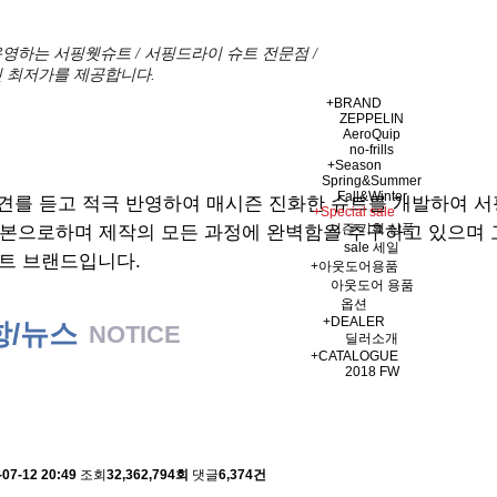
영하는 서핑웻슈트 / 서핑드라이 슈트 전문점 /
 최저가를 제공합니다.
+
BRAND
ZEPPELIN
AeroQuip
no-frills
+
Season
Spring&Summer
Fall&Winter
견를 듣고 적극 반영하여 매시즌 진화한 슈트를 개발하여 
+
Special sale
시즌 기획 상품
기본으로하며 제작의 모든 과정에 완벽함을 추구하고 있으며
sale 세일
트 브랜드입니다.
+
아웃도어용품
아웃도어 용품
옵션
+
DEALER
항/뉴스
NOTICE
딜러소개
+
CATALOGUE
2018 FW
 배송에 관한 알림
-07-12 20:49
조회
32,362,794회
댓글
6,374건