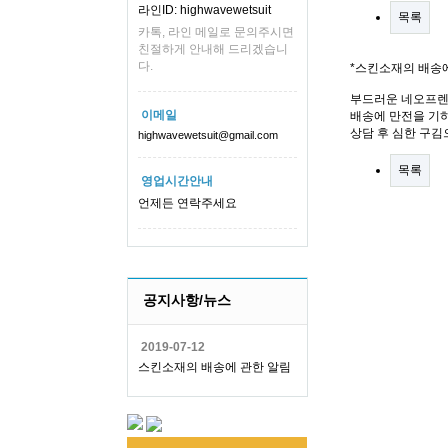
라인ID: highwavewetsuit
목록
카톡, 라인 메일로 문의주시면
친절하게 안내해 드리겠습니
다.
*스킨소재의 배송
부드러운 네오프렌
이메일
배송에 만전을 기하
상담 후 심한 구김
highwavewetsuit@gmail.com
목록
영업시간안내
언제든 연락주세요
공지사항/뉴스
2019-07-12
스킨소재의 배송에 관한 알림