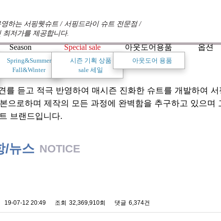
영하는 서핑웻슈트 / 서핑드라이 슈트 전문점 /
 최저가를 제공합니다.
Season
Special sale
아웃도어용품
옵션
Spring&Summer
시즌 기획 상품
아웃도어 용품
Fall&Winter
sale 세일
견를 듣고 적극 반영하여 매시즌 진화한 슈트를 개발하여 
기본으로하며 제작의 모든 과정에 완벽함을 추구하고 있으며
트 브랜드입니다.
항/뉴스
NOTICE
 배송에 관한 알림
19-07-12 20:49
조회
32,369,910회
댓글
6,374건