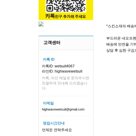
*스킨소재의 배송
부드러운 네오프렌
고객센터
배송에 만전을 기하
상담 후 심한 구김
카톡 ID
카톡ID: wetsuit4067
라인ID: highwavewetsuit
카톡, 라인 메일로 문의주시면
친절하게 안내해 드리겠습니
다.
이메일
highwavewetsuit@gmail.com
영업시간안내
언제든 연락주세요