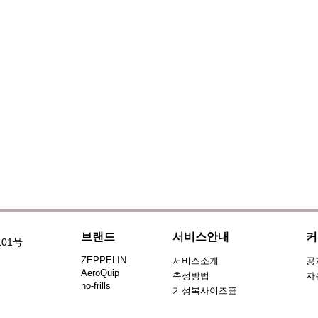
브랜드
서비스안내
커
101号
ZEPPELIN
서비스소개
공
AeroQuip
측정방법
자
no-frills
기성복사이즈표