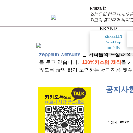
wetsuit
일본유일 한국서퍼가 운
최고의 퀄리티와 바디핏
BRAND
ZEPPELIN
AeroQuip
no-frills
zeppelin wetsuits
는 서퍼들의 느낌과 의
를 두고 있습니다.
100%커스텀 제작
을 
않도록 끊임 없이 노력하는 서핑전용 웻슈
공지사
스킨소재의
작성자
wave