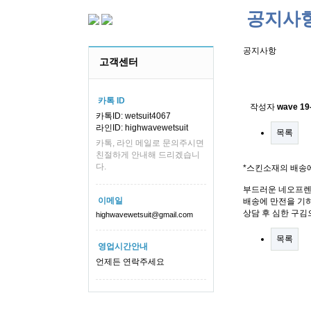
공지사
공지사항
고객센터
스킨소재의
카톡 ID
작성자
wave
19
카톡ID: wetsuit4067
라인ID: highwavewetsuit
목록
카톡, 라인 메일로 문의주시면
친절하게 안내해 드리겠습니
다.
*스킨소재의 배송
부드러운 네오프렌
이메일
배송에 만전을 기하
상담 후 심한 구김
highwavewetsuit@gmail.com
목록
영업시간안내
언제든 연락주세요