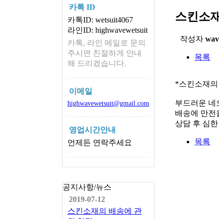
카톡 ID
스킨소재
카톡ID: wetsuit4067
라인ID: highwavewetsuit
작성자
wav
카톡, 라인 메일로 문의
주시면 친절하게 안내
목록
해 드리겠습니다.
*스킨소재의
이메일
부드러운 네
highwavewetsuit@gmail.com
배송에 만전을
상담 후 심
영업시간안내
목록
언제든 연락주세요
공지사항/뉴스
2019-07-12
스킨소재의 배송에 관