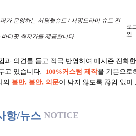
퍼가 운영하는 서핑웻슈트 / 서핑드라이 슈트 전
로
인
 바디핏 최저가를 제공합니다.
낌과 의견를 듣고 적극 반영하여 매시즌 진화
 두고 있습니다.
100%커스텀 제작
을 기본으로
터의
불만, 불안, 의문
이 남지 않도록 끊임 없이
사항/뉴스
NOTICE