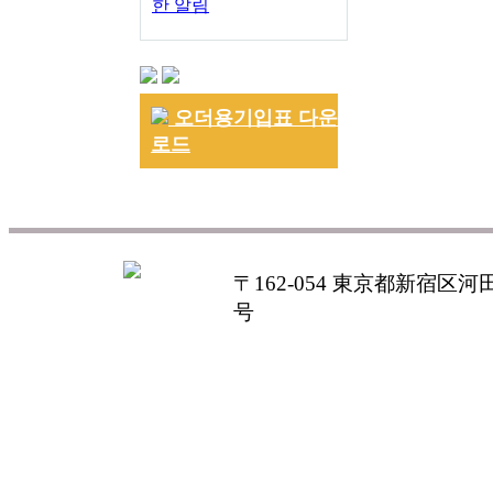
한 알림
오더용기입표 다운
로드
〒162-054 東京都新宿区河田町
号