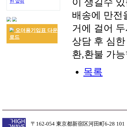
이 생길수 있
한 알림
배송에 만전을
거에 걸어 두
오더용기입표 다운
로드
상담 후 심한
환,환불 가능
목록
〒162-054 東京都新宿区河田町6-28 101