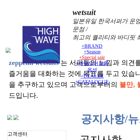
wetsuit
일본유일 한국서퍼가 운영
문점 /
최고의 퀄리티와 바디핏 
+
BRAND
+
Season
+
Special sale
zeppelin wetsuits
는 서퍼들의 느낌과 의견를
+
아웃도어용품
옵션
즐거움을 대화하는 것에 목표를 두고 있습
+
DEALER
+
CATALOGUE
을 추구하고 있으며 고객으로부터의
불만, 
드입니다.
공지사항/뉴
고객센터
공지사항