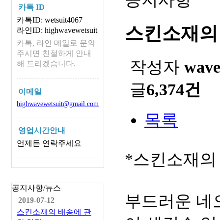
카톡 ID
카톡ID: wetsuit4067
스킨소재의
라인ID: highwavewetsuit
카톡, 라인 메일로 문의
주시면 친절하게 안내
작성자
wav
해 드리겠습니다.
글
6,374건
이메일
highwavewetsuit@gmail.com
목록
영업시간안내
언제든 연락주세요
*스킨소재의
공지사항/뉴스
부드러운 네
2019-07-12
스킨소재의 배송에 관