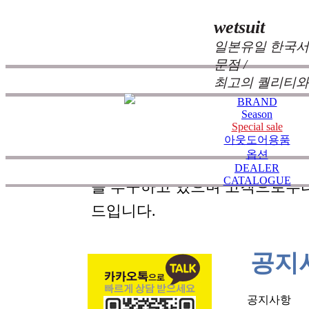
wetsuit
일본유일 한국서
문점 /
최고의 퀄리티와
BRAND
Season
Special sale
zeppelin wetsuits
는 서퍼들의 느
아웃도어용품
옵션
즐거움을 대화하는 것에 목표를
DEALER
CATALOGUE
을 추구하고 있으며 고객으로부
드입니다.
공지
공지사항