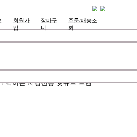
그
회원가
장바구
주문/배송조
입
니
회
한 슈트를 개발하여 서핑라이프의
하며 제작의 모든 과정에 완벽함
 노력하는 서핑전용 웻슈트 브랜