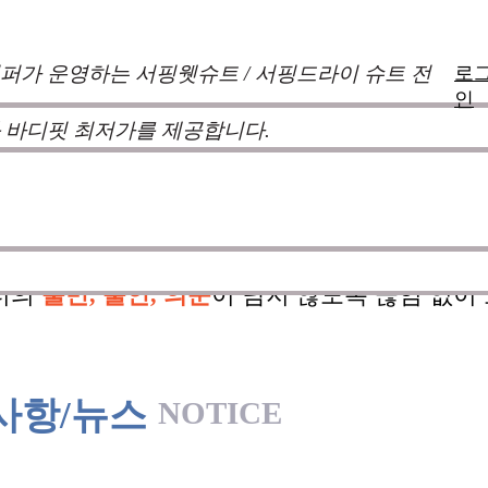
퍼가 운영하는 서핑웻슈트 / 서핑드라이 슈트 전
로
인
 바디핏 최저가를 제공합니다.
낌과 의견를 듣고 적극 반영하여 매시즌 진화
 두고 있습니다.
100%커스텀 제작
을 기본으로
터의
불만, 불안, 의문
이 남지 않도록 끊임 없이
사항/뉴스
NOTICE