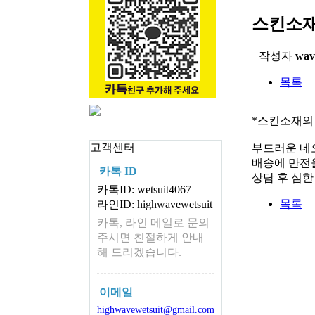
스킨소재
작성자
wav
목록
*스킨소재의
고객센터
부드러운 네
배송에 만전을
카톡 ID
상담 후 심
카톡ID: wetsuit4067
목록
라인ID: highwavewetsuit
카톡, 라인 메일로 문의
주시면 친절하게 안내
해 드리겠습니다.
이메일
highwavewetsuit@gmail.com