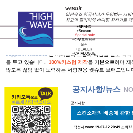
wetsuit
일본유일 한국서퍼가 운영하는 서핑웻슈
최고의 퀄리티와 바디핏 최저가를 제
+
BRAND
+
Season
+
Special sale
+
아웃도어용품
옵션
+
DEALER
+
CATALOGUE
zeppelin wetsuits
는 서퍼들의 느낌과 의견를 듣고 적극
를 두고 있습니다.
100%커스텀 제작
을 기본으로하며 제
않도록 끊임 없이 노력하는 서핑전용 웻슈트 브랜드입니
공지사항/뉴스
NO
공지사항
스킨소재의 배송에 관한 
작성자
wave
19-07-12 20:49
조회
32