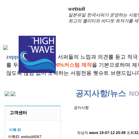
wetsuit
일본유일 한국서퍼가 운영하는 서핑웻슈
최고의 퀄리티와 바디핏 최저가를 제
zeppelin wetsuits
는 서퍼들의 느낌과 의견를 듣고 적극
를 두고 있습니다.
100%커스텀 제작
을 기본으로하며 제
않도록 끊임 없이 노력하는 서핑전용 웻슈트 브랜드입니
공지사항/뉴스
NO
공지사항
고객센터
스킨소재의 배송에 관한 
카톡 ID
작성자
wave
19-07-12 20:49
조회
32
카톡ID: wetsuit4067