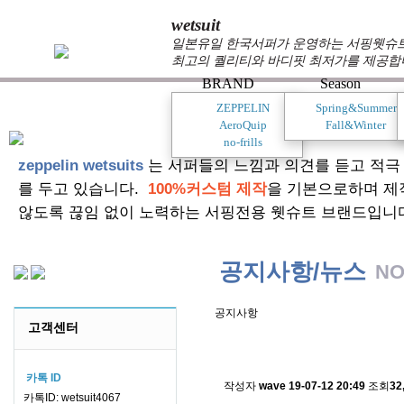
wetsuit
일본유일 한국서퍼가 운영하는 서핑웻슈트 
최고의 퀄리티와 바디핏 최저가를 제공합
BRAND
Season
ZEPPELIN
Spring&Summer
AeroQuip
Fall&Winter
no-frills
zeppelin wetsuits
는 서퍼들의 느낌과 의견를 듣고 적극
를 두고 있습니다.
100%커스텀 제작
을 기본으로하며 제
않도록 끊임 없이 노력하는 서핑전용 웻슈트 브랜드입니
공지사항/뉴스
NO
공지사항
고객센터
스킨소재의 배송에 관한 
카톡 ID
작성자
wave
19-07-12 20:49
조회
32
카톡ID: wetsuit4067