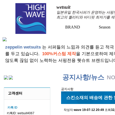
wetsuit
일본유일 한국서퍼가 운영하는 서핑웻슈
최고의 퀄리티와 바디핏 최저가를 제
BRAND
Season
zeppelin wetsuits
는 서퍼들의 느낌과 의견를 듣고 적극
를 두고 있습니다.
100%커스텀 제작
을 기본으로하며 제
않도록 끊임 없이 노력하는 서핑전용 웻슈트 브랜드입니
공지사항/뉴스
NO
공지사항
고객센터
스킨소재의 배송에 관한 
카톡 ID
작성자
wave
19-07-12 20:49
조회
32
카톡ID: wetsuit4067