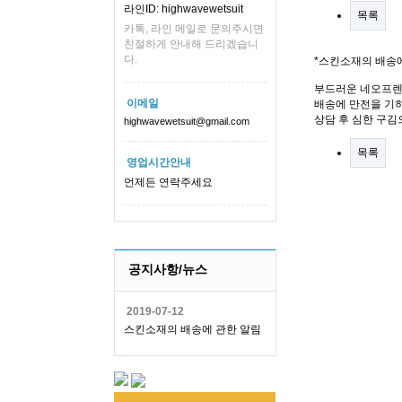
라인ID: highwavewetsuit
목록
카톡, 라인 메일로 문의주시면
친절하게 안내해 드리겠습니
다.
*스킨소재의 배송
부드러운 네오프렌
이메일
배송에 만전을 기하
상담 후 심한 구김
highwavewetsuit@gmail.com
목록
영업시간안내
언제든 연락주세요
공지사항/뉴스
2019-07-12
스킨소재의 배송에 관한 알림