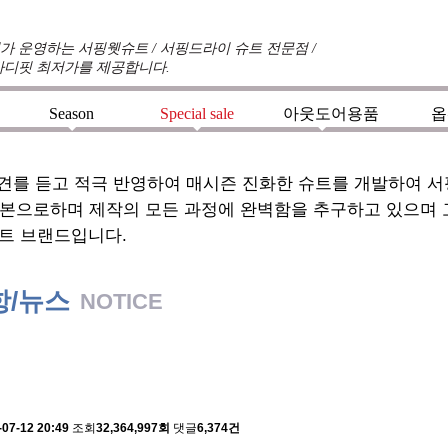
 운영하는 서핑웻슈트 / 서핑드라이 슈트 전문점 /
바디핏 최저가를 제공합니다.
Season
Special sale
아웃도어용품
옵
+
+
+
견를 듣고 적극 반영하여 매시즌 진화한 슈트를 개발하여 
기본으로하며 제작의 모든 과정에 완벽함을 추구하고 있으며
트 브랜드입니다.
항/뉴스
NOTICE
 배송에 관한 알림
-07-12 20:49
조회
32,364,997회
댓글
6,374건