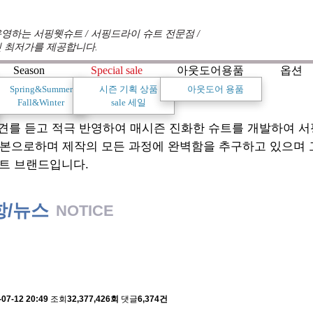
영하는 서핑웻슈트 / 서핑드라이 슈트 전문점 /
 최저가를 제공합니다.
Season
Special sale
아웃도어용품
옵션
Spring&Summer
시즌 기획 상품
아웃도어 용품
Fall&Winter
sale 세일
견를 듣고 적극 반영하여 매시즌 진화한 슈트를 개발하여 
기본으로하며 제작의 모든 과정에 완벽함을 추구하고 있으며
트 브랜드입니다.
항/뉴스
NOTICE
 배송에 관한 알림
-07-12 20:49
조회
32,377,426회
댓글
6,374건