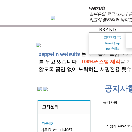
wetsuit
일본유일 한국서퍼가 운
최고의 퀄리티와 바디핏
BRAND
ZEPPELIN
AeroQuip
no-frills
zeppelin wetsuits
는 서퍼들의 느낌과 의
를 두고 있습니다.
100%커스텀 제작
을 
않도록 끊임 없이 노력하는 서핑전용 웻슈
공지사
공지사항
고객센터
스킨소재의
카톡 ID
작성자
wave
19
카톡ID: wetsuit4067