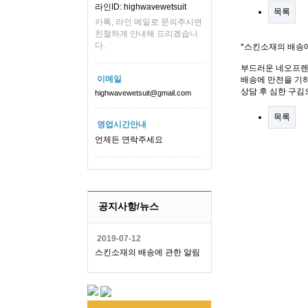
라인ID: highwavewetsuit
목록
카톡, 라인 메일로 문의주시면
친절하게 안내해 드리겠습니
다.
*스킨소재의 배송
부드러운 네오프렌
이메일
배송에 만전을 기하
상담 후 심한 구김
highwavewetsuit@gmail.com
목록
영업시간안내
언제든 연락주세요
공지사항/뉴스
2019-07-12
스킨소재의 배송에 관한 알림