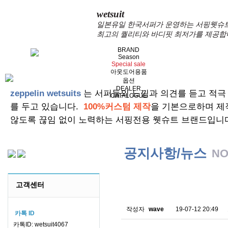
wetsuit
일본유일 한국서퍼가 운영하는 서핑웻슈트 
최고의 퀄리티와 바디핏 최저가를 제공합
BRAND
Season
Special sale
아웃도어용품
옵션
DEALER
zeppelin wetsuits
는 서퍼들의 느낌과 의견를 듣고 적극
CATALOGUE
를 두고 있습니다.
100%커스텀 제작
을 기본으로하며 제
않도록 끊임 없이 노력하는 서핑전용 웻슈트 브랜드입니
공지사항/뉴스
NO
스킨소재의 배송에 관한 
고객센터
작성자
wave
19-07-12 20:49
카톡 ID
카톡ID: wetsuit4067