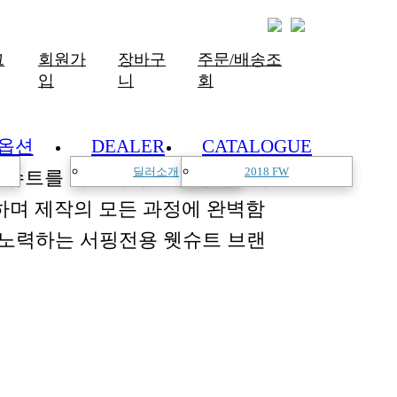
그
회원가
장바구
주문/배송조
입
니
회
옵션
DEALER
CATALOGUE
딜러소개
2018 FW
한 슈트를 개발하여 서핑라이프의
하며 제작의 모든 과정에 완벽함
 노력하는 서핑전용 웻슈트 브랜