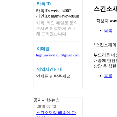
카톡 ID
스킨소재
카톡ID: wetsuit4067
라인ID: highwavewetsuit
작성자
wav
카톡, 라인 메일로 문의
주시면 친절하게 안내
목록
해 드리겠습니다.
*스킨소재의
이메일
부드러운 네
highwavewetsuit@gmail.com
배송에 만전을
상담 후 심
영업시간안내
목록
언제든 연락주세요
공지사항/뉴스
2019-07-12
스킨소재의 배송에 관