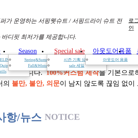
퍼가 운영하는 서핑웻슈트 / 서핑드라이 슈트 전
로
인
 바디핏 최저가를 제공합니다.
D
Season
Special sale
아웃도어용품
ELIN
Spring&Summer
시즌 기획 상품
아웃도어 용품
낌과 의견를 듣고 적극 반영하여 매시즌 진화
Quip
Fall&Winter
sale 세일
 두고 있습니다.
100%커스텀 제작
을 기본으로
rills
터의
불만, 불안, 의문
이 남지 않도록 끊임 없이
사항/뉴스
NOTICE