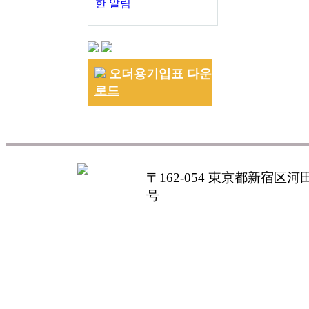
한 알림
오더용기입표 다운
로드
〒162-054 東京都新宿区河田町
号