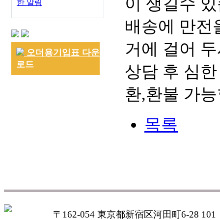
이 생길수 있
한 알림
배송에 만전을
거에 걸어 두
오더용기입표 다운
로드
상담 후 심한
환,환불 가능
목록
〒162-054 東京都新宿区河田町6-28 101