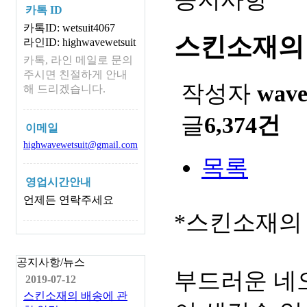
카톡 ID
카톡ID: wetsuit4067
스킨소재의
라인ID: highwavewetsuit
카톡, 라인 메일로 문의
주시면 친절하게 안내
작성자
wav
해 드리겠습니다.
글
6,374건
이메일
highwavewetsuit@gmail.com
목록
영업시간안내
언제든 연락주세요
*스킨소재의
공지사항/뉴스
부드러운 네
2019-07-12
스킨소재의 배송에 관