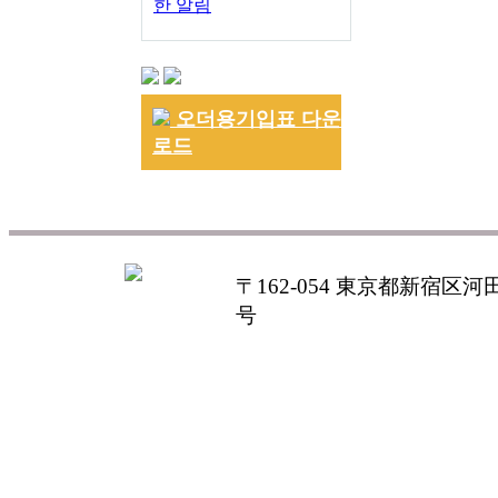
한 알림
오더용기입표 다운
로드
〒162-054 東京都新宿区河田町
号