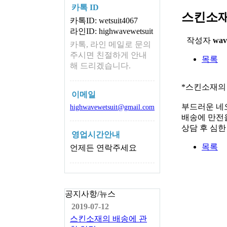
카톡 ID
스킨소재
카톡ID: wetsuit4067
라인ID: highwavewetsuit
작성자
wav
카톡, 라인 메일로 문의
주시면 친절하게 안내
목록
해 드리겠습니다.
*스킨소재의
이메일
부드러운 네
highwavewetsuit@gmail.com
배송에 만전을
상담 후 심
영업시간안내
목록
언제든 연락주세요
공지사항/뉴스
2019-07-12
스킨소재의 배송에 관