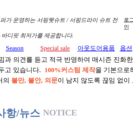
퍼가 운영하는 서핑웻슈트 / 서핑드라이 슈트 전
로
인
 바디핏 최저가를 제공합니다.
Season
Special sale
아웃도어용품
옵션
낌과 의견를 듣고 적극 반영하여 매시즌 진화
 두고 있습니다.
100%커스텀 제작
을 기본으로
터의
불만, 불안, 의문
이 남지 않도록 끊임 없이
사항/뉴스
NOTICE