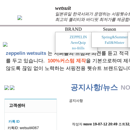
wetsuit
일본유일 한국서퍼가 운영하는 서핑웻슈트 
최고의 퀄리티와 바디핏 최저가를 제공합
BRAND
Season
ZEPPELIN
Spring&Summer
AeroQuip
Fall&Winter
no-frills
zeppelin wetsuits
는 서퍼들의 느낌과 의견를 듣고 적극
를 두고 있습니다.
100%커스텀 제작
을 기본으로하며 제
않도록 끊임 없이 노력하는 서핑전용 웻슈트 브랜드입니
공지사항/뉴스
NO
공지사항
고객센터
스킨소재의 배송에 관한 
카톡 ID
작성자
wave
19-07-12 20:49
조회
32
카톡ID: wetsuit4067