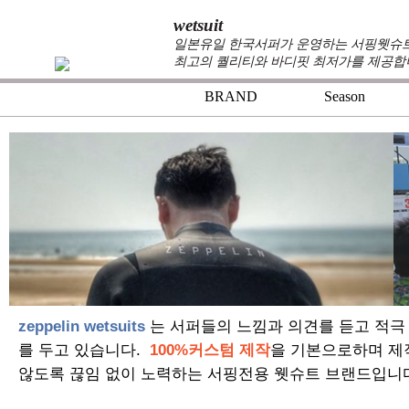
wetsuit
일본유일 한국서퍼가 운영하는 서핑웻슈트 
최고의 퀄리티와 바디핏 최저가를 제공합
BRAND
Season
zeppelin wetsuits
는 서퍼들의 느낌과 의견를 듣고 적극
를 두고 있습니다.
100%커스텀 제작
을 기본으로하며 제
않도록 끊임 없이 노력하는 서핑전용 웻슈트 브랜드입니