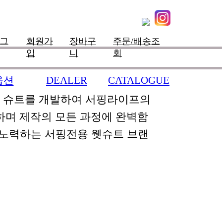
그
회원가
장바구
주문/배송조
입
니
회
옵션
DEALER
CATALOGUE
+
+
한 슈트를 개발하여 서핑라이프의
하며 제작의 모든 과정에 완벽함
 노력하는 서핑전용 웻슈트 브랜