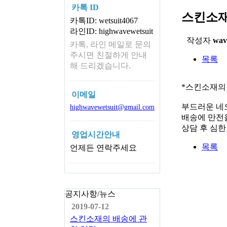
카톡 ID
스킨소재
카톡ID: wetsuit4067
라인ID: highwavewetsuit
작성자
wav
카톡, 라인 메일로 문의
주시면 친절하게 안내
목록
해 드리겠습니다.
*스킨소재의
이메일
부드러운 네
highwavewetsuit@gmail.com
배송에 만전을
상담 후 심
영업시간안내
목록
언제든 연락주세요
공지사항/뉴스
2019-07-12
스킨소재의 배송에 관