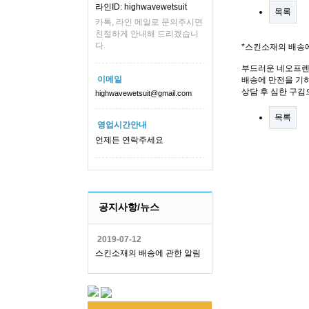
라인ID: highwavewetsuit
목록
카톡, 라인 메일로 문의주시면
친절하게 안내해 드리겠습니
다.
*스킨소재의 배송
부드러운 네오프렌
이메일
배송에 만전을 기하
상담 후 심한 구김
highwavewetsuit@gmail.com
목록
영업시간안내
언제든 연락주세요
공지사항/뉴스
2019-07-12
스킨소재의 배송에 관한 알림