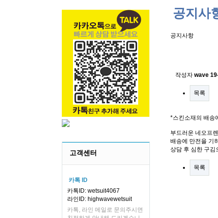
공지사
공지사항
스킨소재의
작성자
wave
19
목록
*스킨소재의 배송
부드러운 네오프렌
배송에 만전을 기하
상담 후 심한 구김
고객센터
목록
카톡 ID
카톡ID: wetsuit4067
라인ID: highwavewetsuit
카톡, 라인 메일로 문의주시면