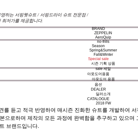
영하는 서핑웻슈트 / 서핑드라이 슈트 전문점 /
 최저가를 제공합니다.
BRAND
ZEPPELIN
AeroQuip
no-frills
Season
Spring&Summer
Fall&Winter
Special sale
시즌 기획 상품
sale 세일
아웃도어용품
아웃도어 용품
옵션
DEALER
딜러소개
CATALOGUE
2018 FW
견를 듣고 적극 반영하여 매시즌 진화한 슈트를 개발하여 
기본으로하며 제작의 모든 과정에 완벽함을 추구하고 있으며
트 브랜드입니다.