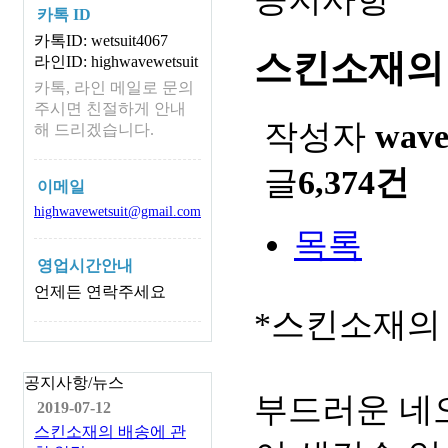
카톡 ID
카톡ID: wetsuit4067
스킨소재의
라인ID: highwavewetsuit
카톡, 라인 메일로 문의
주시면 친절하게 안내
작성자
wav
해 드리겠습니다.
글
6,374건
이메일
highwavewetsuit@gmail.com
목록
영업시간안내
언제든 연락주세요
*스킨소재의
공지사항/뉴스
부드러운 네
2019-07-12
스킨소재의 배송에 관