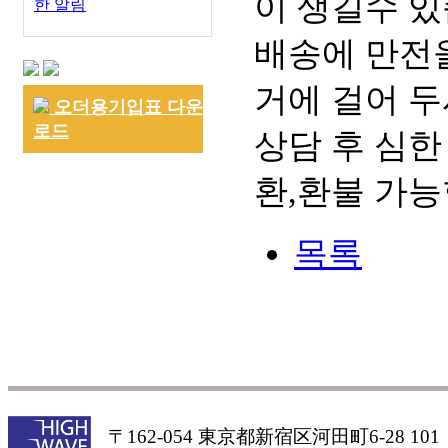
이 생길수 있
한 알림
배송에 만전을
거에 걸어 두
오더용기입표 다운
로드
상담 후 심한
환,환불 가능
목록
〒162-054 東京都新宿区河田町6-28 101