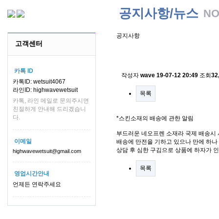
공지사항/뉴스
NO
공지사항
고객센터
스킨소재의 배송에 관한 
카톡 ID
작성자
wave
19-07-12 20:49
조회
32
카톡ID: wetsuit4067
라인ID: highwavewetsuit
목록
카톡, 라인 메일로 문의주시면
친절하게 안내해 드리겠습니
다.
*스킨소재의 배송에 관한 알림
부드러운 네오프렌 소재라 국제 배송시 
이메일
배송에 만전을 기하고 있으나 만에 하나 
상담 후 심한 구김으로 상품에 하자가 
highwavewetsuit@gmail.com
목록
영업시간안내
언제든 연락주세요