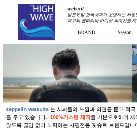
wetsuit
일본유일 한국서퍼가 운영하는 서핑웻슈
최고의 퀄리티와 바디핏 최저가를 제
BRAND
Season
zeppelin wetsuits
는 서퍼들의 느낌과 의견를 듣고 적극
를 두고 있습니다.
100%커스텀 제작
을 기본으로하며 제
않도록 끊임 없이 노력하는 서핑전용 웻슈트 브랜드입니