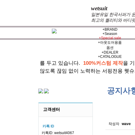
wetsuit
일본유일 한국서퍼가 운
최고의 퀄리티와 바디핏
+
BRAND
+
Season
+
Special sale
+
아웃도어용품
옵션
+
DEALER
zeppelin wetsuits
는 서퍼들의 느낌과 의
+
CATALOGUE
를 두고 있습니다.
100%커스텀 제작
을 
않도록 끊임 없이 노력하는 서핑전용 웻슈
공지사
스킨소재의
고객센터
작성자
wave
카톡 ID
카톡ID: wetsuit4067