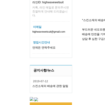
라인ID: highwavewetsuit
카톡, 라인 메일로 문의주시면
친절하게 안내해 드리겠습니
다.
*스킨소재의 배송
이메일
부드러운 네오프렌
highwavewetsuit@gmail.com
배송에 만전을 기하
상담 후 심한 구김
영업시간안내
언제든 연락주세요
공지사항/뉴스
2019-07-12
스킨소재의 배송에 관한 알림