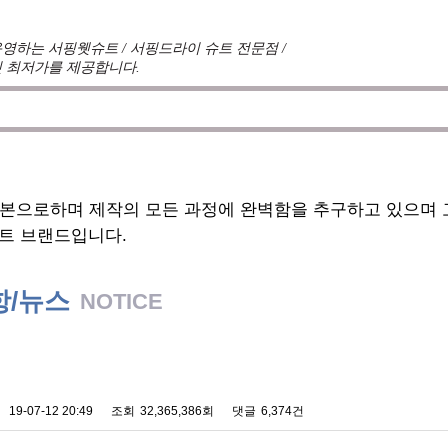
영하는 서핑웻슈트 / 서핑드라이 슈트 전문점 /
 최저가를 제공합니다.
견를 듣고 적극 반영하여 매시즌 진화한 슈트를 개발하여 
기본으로하며 제작의 모든 과정에 완벽함을 추구하고 있으며
트 브랜드입니다.
항/뉴스
NOTICE
 배송에 관한 알림
19-07-12 20:49
조회
32,365,386회
댓글
6,374건