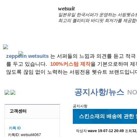
wetsuit
일본유일 한국서퍼가 운영하는 서핑웻슈트 
최고의 퀄리티와 바디핏 최저가를 제공합
zeppelin wetsuits
는 서퍼들의 느낌과 의견를 듣고 적극
를 두고 있습니다.
100%커스텀 제작
을 기본으로하며 제
않도록 끊임 없이 노력하는 서핑전용 웻슈트 브랜드입니
공지사항/뉴스
NO
공지사항
고객센터
스킨소재의 배송에 관한 
카톡 ID
작성자
wave
19-07-12 20:49
조회
32
카톡ID: wetsuit4067