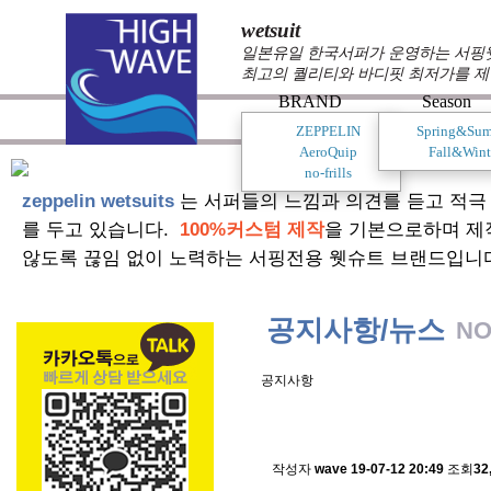
wetsuit
일본유일 한국서퍼가 운영하는 서핑웻슈
최고의 퀄리티와 바디핏 최저가를 제
BRAND
Season
ZEPPELIN
Spring&Su
AeroQuip
Fall&Wint
no-frills
zeppelin wetsuits
는 서퍼들의 느낌과 의견를 듣고 적극
를 두고 있습니다.
100%커스텀 제작
을 기본으로하며 제
않도록 끊임 없이 노력하는 서핑전용 웻슈트 브랜드입니
공지사항/뉴스
NO
공지사항
스킨소재의 배송에 관한 
작성자
wave
19-07-12 20:49
조회
32