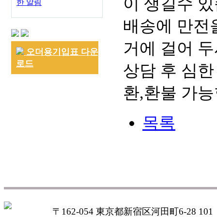
이 생길수 있
한 알림
배송에 만전을
거에 걸어 두
오더용기입표 다운
로드
상담 후 심한
환,환불 가능
목록
〒162-054 東京都新宿区河田町6-28 101