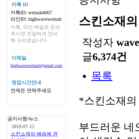
카톡 ID
카톡ID: wetsuit4067
스킨소재의
라인ID: highwavewetsuit
카톡, 라인 메일로 문의
주시면 친절하게 안내
작성자
wav
해 드리겠습니다.
글
6,374건
이메일
highwavewetsuit@gmail.com
목록
영업시간안내
언제든 연락주세요
*스킨소재의
공지사항/뉴스
부드러운 네
2019-07-12
스킨소재의 배송에 관