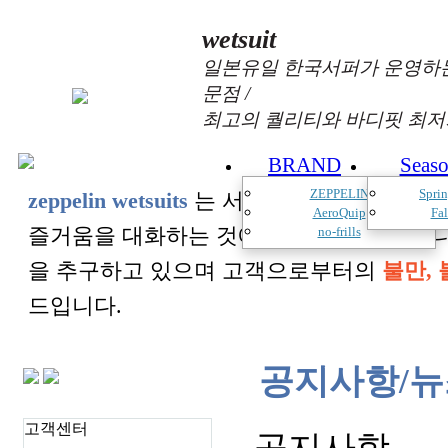
wetsuit
일본유일 한국서퍼가 운영하는
문점 /
최고의 퀄리티와 바디핏 최저
BRAND
Seas
ZEPPELIN
Spri
zeppelin wetsuits
는 서퍼들의 느낌과 의견를
AeroQuip
Fa
즐거움을 대화하는 것에 목표를 두고 있습
no-frills
을 추구하고 있으며 고객으로부터의
불만, 
드입니다.
공지사항/뉴
고객센터
공지사항