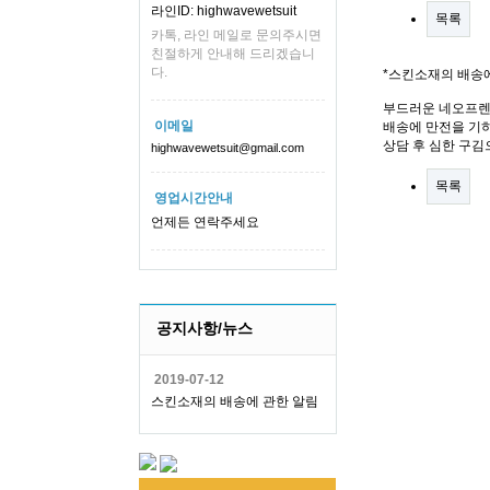
라인ID: highwavewetsuit
목록
카톡, 라인 메일로 문의주시면
친절하게 안내해 드리겠습니
다.
*스킨소재의 배송
부드러운 네오프렌
이메일
배송에 만전을 기하
상담 후 심한 구김
highwavewetsuit@gmail.com
목록
영업시간안내
언제든 연락주세요
공지사항/뉴스
2019-07-12
스킨소재의 배송에 관한 알림