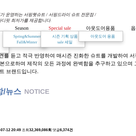
 운영하는 서핑웻슈트 / 서핑드라이 슈트 전문점 /
바디핏 최저가를 제공합니다.
Season
Special sale
아웃도어용품
옵
Spring&Summer
시즌 기획 상품
아웃도어 용품
Fall&Winter
sale 세일
견를 듣고 적극 반영하여 매시즌 진화한 슈트를 개발하여 
기본으로하며 제작의 모든 과정에 완벽함을 추구하고 있으며
트 브랜드입니다.
항/뉴스
NOTICE
 배송에 관한 알림
-07-12 20:49
조회
32,369,086회
댓글
6,374건