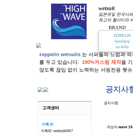
wetsuit
일본유일 한국서퍼가
최고의 퀄리티와 
BRAND
ZEPPELIN
AeroQuip
no-frills
zeppelin wetsuits
는 서퍼들의 느낌과 의
를 두고 있습니다.
100%커스텀 제작
을 
않도록 끊임 없이 노력하는 서핑전용 웻슈
공지사
공지사항
고객센터
스킨소재의
카톡 ID
작성자
wave
19
카톡ID: wetsuit4067