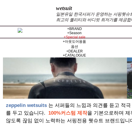
wetsuit
일본유일 한국서퍼가 운영하는 서핑웻슈트 
최고의 퀄리티와 바디핏 최저가를 제공합
+
BRAND
+
Season
+
Special sale
+
아웃도어용품
옵션
+
DEALER
+
CATALOGUE
zeppelin wetsuits
는 서퍼들의 느낌과 의견를 듣고 적극
를 두고 있습니다.
100%커스텀 제작
을 기본으로하며 제
않도록 끊임 없이 노력하는 서핑전용 웻슈트 브랜드입니