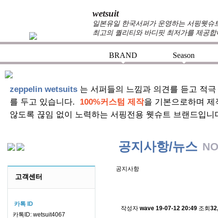
wetsuit
일본유일 한국서퍼가 운영하는 서핑웻슈트 
최고의 퀄리티와 바디핏 최저가를 제공합
BRAND
Season
+
+
zeppelin wetsuits
는 서퍼들의 느낌과 의견를 듣고 적극
를 두고 있습니다.
100%커스텀 제작
을 기본으로하며 제
않도록 끊임 없이 노력하는 서핑전용 웻슈트 브랜드입니
공지사항/뉴스
NO
공지사항
고객센터
스킨소재의 배송에 관한 
카톡 ID
작성자
wave
19-07-12 20:49
조회
32
카톡ID: wetsuit4067