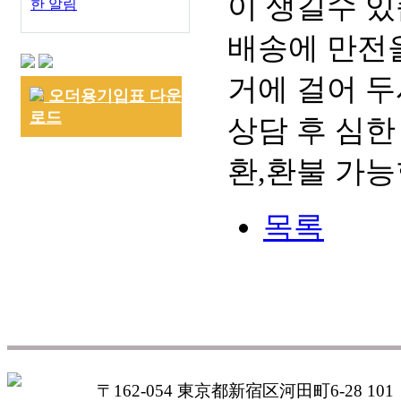
이 생길수 있
한 알림
배송에 만전을
거에 걸어 두
오더용기입표 다운
로드
상담 후 심한
환,환불 가능
목록
〒162-054 東京都新宿区河田町6-28 101