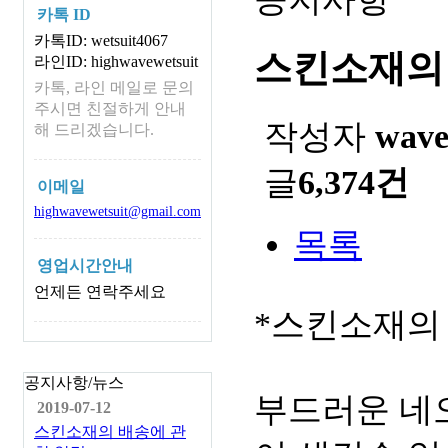
카톡 ID
카톡ID: wetsuit4067
스킨소재의
라인ID: highwavewetsuit
카톡, 라인 메일로 문의
주시면 친절하게 안내
작성자
wav
해 드리겠습니다.
글
6,374건
이메일
highwavewetsuit@gmail.com
목록
영업시간안내
언제든 연락주세요
*스킨소재의
공지사항/뉴스
부드러운 네
2019-07-12
스킨소재의 배송에 관