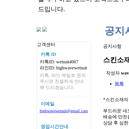
드입니다.
공지
고객센터
공지사항
카톡 ID
스킨소재
카톡ID: wetsuit4067
라인ID: highwavewetsuit
작성자
wav
카톡, 라인 메일로 문의
주시면 친절하게 안내
목록
해 드리겠습니다.
*스킨소재의
이메일
부드러운 네
highwavewetsuit@gmail.com
배송에 만전을
상담 후 심
영업시간안내