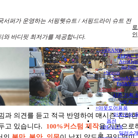
국서퍼가 운영하는 서핑웻슈트 / 서핑드라이 슈트 전
로
인
티와 바디핏 최저가를 제공합니다.
+
BRAND
ZEPPELI
AeroQui
no-frills
+
Season
Spring&Sum
Fall&Wint
+
Special sale
시즌 기획 
sale 세일
+
아웃도어용품
낌과 의견를 듣고 적극 반영하여 매시즌 진화
아웃도어 
옵션
 두고 있습니다.
100%커스텀 제작
을 기본으로
+
DEALER
딜러소
터의
불만, 불안, 의문
이 남지 않도록 끊임 없이