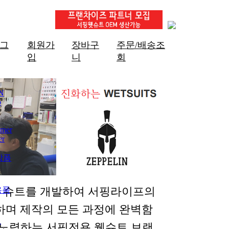
그
회원가
장바구
주문/배송조
입
니
회
N
p
mer
er
상품
한 슈트를 개발하여 서핑라이프의
용품
하며 제작의 모든 과정에 완벽함
개
 노력하는 서핑전용 웻슈트 브랜