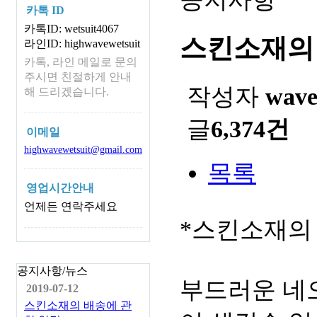
카톡 ID
카톡ID: wetsuit4067
스킨소재의
라인ID: highwavewetsuit
카톡, 라인 메일로 문의
주시면 친절하게 안내
작성자
wav
해 드리겠습니다.
글
6,374건
이메일
highwavewetsuit@gmail.com
목록
영업시간안내
언제든 연락주세요
*스킨소재의
공지사항/뉴스
부드러운 네
2019-07-12
스킨소재의 배송에 관