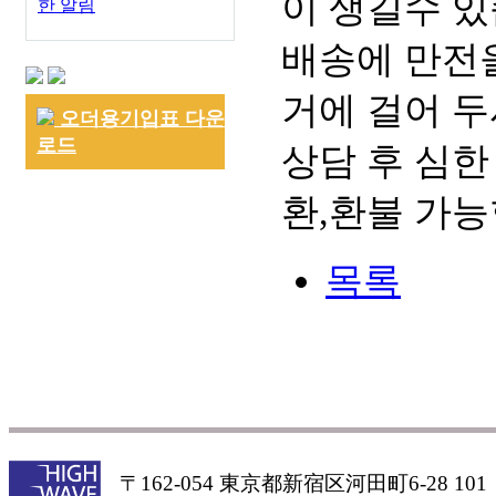
이 생길수 있
한 알림
배송에 만전을
거에 걸어 두
오더용기입표 다운
로드
상담 후 심한
환,환불 가능
목록
〒162-054 東京都新宿区河田町6-28 101