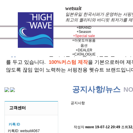
wetsuit
일본유일 한국서퍼가 운영하는 서핑웻슈
최고의 퀄리티와 바디핏 최저가를 제
+
BRAND
+
Season
+
Special sale
+
아웃도어용품
옵션
+
DEALER
zeppelin wetsuits
는 서퍼들의 느낌과 의견를 듣고 적극
+
CATALOGUE
를 두고 있습니다.
100%커스텀 제작
을 기본으로하며 제
않도록 끊임 없이 노력하는 서핑전용 웻슈트 브랜드입니
공지사항/뉴스
NO
공지사항
고객센터
스킨소재의 배송에 관한 
카톡 ID
작성자
wave
19-07-12 20:49
조회
32
카톡ID: wetsuit4067